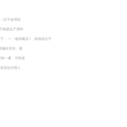
院《关于处理自
用于购置生产原料
成协议如下： 一、地块概况 1．该地块位于
否确实存在；要
打扮一番，不料使
任其诉讼代理人