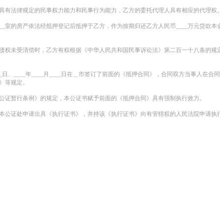
具有法律规定的民事权力能力和民事行为能力，乙方的委托代理人具有相应的代理权
号楼____室的房产依法经抵押登记后抵押于乙方，作为按期归还乙方人民币____万元
权未受清偿时，乙方有权根据《中华人民共和国民事诉讼法》第二百一十八条的规定
___月____日、____年____月____日在＿市签订了前面的《抵押合同》，合同双
》等规定。
证暂行条例》的规定，本公证书赋予前面的《抵押合同》具有强制执行效力。
公证处申请出具《执行证书》，并持该《执行证书》向有管辖权的人民法院申请执