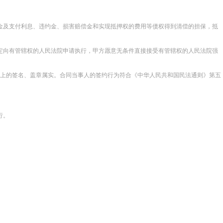
。
贷款本金及支付利息、违约金、损害赔偿金和实现抵押权的费用等债权得到清偿的担保，抵
向有管辖权的人民法院申请执行，甲方愿意无条件直接接受有管辖权的人民法院强
方当事人在合同上的签名、盖章属实。合同当事人的签约行为符合《中华人民共和国民法通则》第五
行。