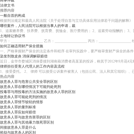
商事仲裁
法律文书
推荐内容
一般自首的构成
根据刑法规定和最高人民法院《关于处理自首与立功具体应用法律若干问题的解释》，
哪些案件，人民法院可以根据当事人的申请，裁
1、追索赡养费、扶养费、抚育费、抚恤金、医疗费用的； 2、追索劳动报酬的； 3
土地转让协议书
甲方：__________________ 乙方：__________________ 丙方：___
如何正确适用财产保全措施
一、严格掌握财产保全的法定条件和程序 在审判实践中，要严格审查财产保全的条
染发剂致皮炎 消保调解获赔偿
近日，金华市婺城区消保委接到湖南藉消费者高某某的投诉，称其于2012年9月花4
律师担任受害人代理人的工作内容及流程
1、接受委托。 2、 律师 可以接受公诉案件被害人（包括公民、法人和其它组织
热点内容
故意杀人罪与危害公共安全罪的区别
故意杀人罪在哪些情况下可能判处死刑
投毒罪与用投毒的方法实施的故意杀人罪的区别
故意杀人罪可能处死刑的情况
故意杀人罪情节较轻的情形
故意杀人罪的量刑标准
故意杀人罪应如何赔偿
故意杀人罪与故意伤害罪的区别
故意杀人罪与其他暴力致死罪区别
间接故意杀人罪是什么
抢劫与故意杀人的区别