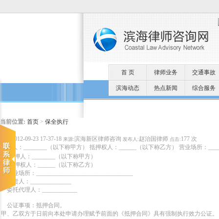
首 页
律师业务
交通事故
滨海动态
热点新闻
综合服务
当前位置:
首页
>
保全执行
2012-09-23 17-37-18
滨海新区律师咨询
赵治国律师
177 次
时间:
来源:
发布人:
点击:
抵押人：________（以下称甲方） 抵押权人：______（以下称乙方） 营业场所：_________
抵押人：________（以下称甲方）
抵押权人：______（以下称乙方）
营业场所：_________________________________
负责人：______________
委托代理人：____________
公证事项：抵押合同。
甲、乙双方于日前向本处申请办理赋予前面的《抵押合同》具有强制执行效力公证。