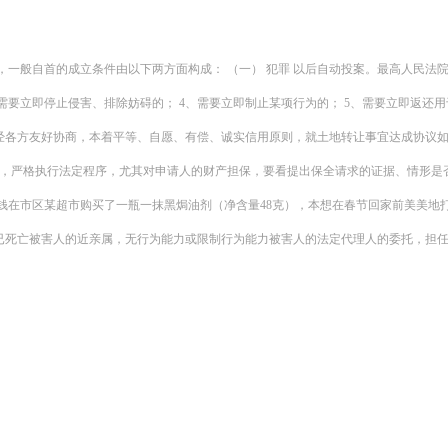
一般自首的成立条件由以下两方面构成： （一） 犯罪 以后自动投案。最高人民法
、需要立即停止侵害、排除妨碍的； 4、需要立即制止某项行为的； 5、需要立即返还
_______________ 经各方友好协商，本着平等、自愿、有偿、诚实信用原则，就土地转让事宜达
件，严格执行法定程序，尤其对申请人的财产担保，要看提出保全请求的证据、情形是
元钱在市区某超市购买了一瓶一抹黑焗油剂（净含量48克），本想在春节回家前美美地
）、已死亡被害人的近亲属，无行为能力或限制行为能力被害人的法定代理人的委托，担