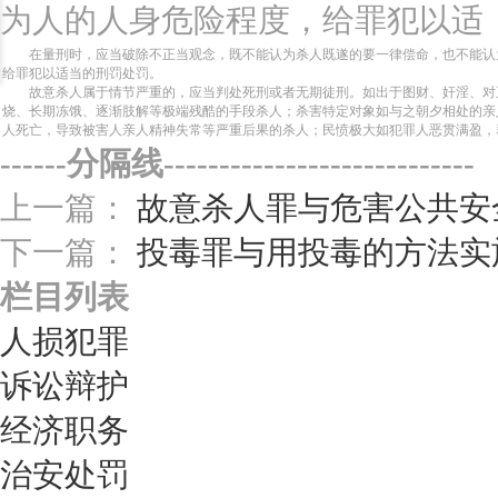
为人的人身危险程度，给罪犯以适
在量刑时，应当破除不正当观念，既不能认为杀人既遂的要一律偿命，也不能认
给罪犯以适当的刑罚处罚。
故意杀人属于情节严重的，应当判处死刑或者无期徒刑。如出于图财、奸淫、对
烧、长期冻饿、逐渐肢解等极端残酷的手段杀人；杀害特定对象如与之朝夕相处的亲
人死亡，导致被害人亲人精神失常等严重后果的杀人；民愤极大如犯罪人恶贯满盈，
------分隔线----------------------------
上一篇：
故意杀人罪与危害公共安
下一篇：
投毒罪与用投毒的方法实
栏目列表
人损犯罪
诉讼辩护
经济职务
治安处罚